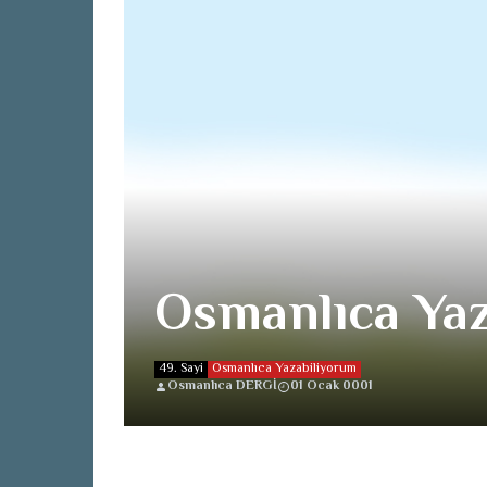
Osmanlıca Yaz
49. Sayi
Osmanlıca Yazabiliyorum
Osmanlıca DERGİ
01 Ocak 0001