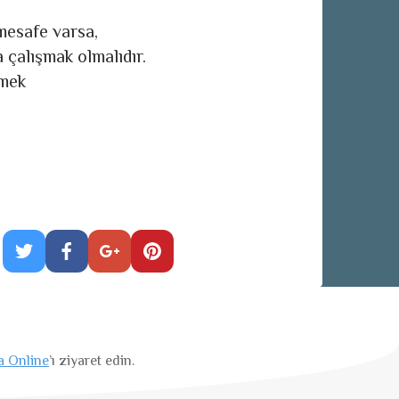
mesafe varsa,
 çalışmak olmalıdır.
emek
a Online
’ı ziyaret edin.