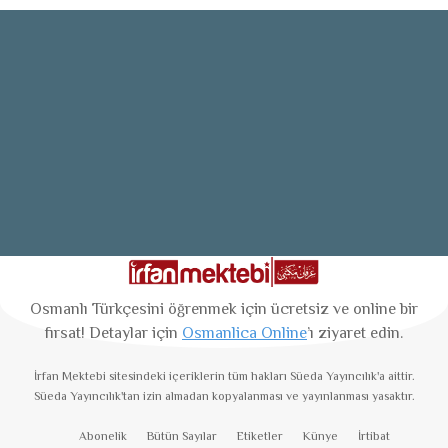
Osmanlı Türkçesini öğrenmek için ücretsiz ve online bir
fırsat! Detaylar için
Osmanlica Online
’ı ziyaret edin.
İrfan Mektebi
sitesindeki içeriklerin tüm hakları Süeda Yayıncılık'a aittir.
Süeda Yayıncılık'tan izin almadan kopyalanması ve yayınlanması yasaktır.
Abonelik
Bütün Sayılar
Etiketler
Künye
İrtibat