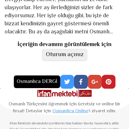
ulaşıyorlar. Her ay ilerlediğinizi sizler de fark
ediyorsunuz. Her işte olduğu gibi, bu işte de
bizzat kendimizin gayret göstermesi önemli
olacaktır. Bu ay da aşağıdaki metni Osmanlı
Türkçesi/Kur’an harfleri
İçeriğin devamını görüntülemek için
Oturum açınız
Osmanlıca DERGİ
Osmanlı Türkçesini öğrenmek için ücretsiz ve online bir
fırsat! Detaylar için
Osmanlica Online
’ı ziyaret edin.
İrfan Mektebi
sitesindeki içeriklerin tüm hakları Süeda Yayıncılık'a aittir.