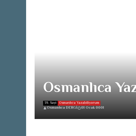
Osmanlıca Ya
39. Sayi
Osmanlıca Yazabiliyorum
Osmanlıca DERGİ
01 Ocak 0001