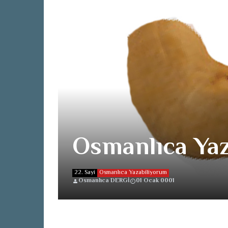
Osmanlıca Ya
22. Sayi
Osmanlıca Yazabiliyorum
Osmanlıca DERGİ
01 Ocak 0001