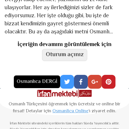
ulaşıyorlar. Her ay ilerlediğinizi sizler de fark
ediyorsunuz. Her işte olduğu gibi, bu işte de
bizzat kendimizin gayret göstermesi önemli
olacaktır. Bu ay da aşağıdaki metni Osmanlı
Türkçesi/Kur’an harfleri
İçeriğin devamını görüntülemek için
Oturum açınız
Osmanlıca DERGİ
Osmanlı Türkçesini öğrenmek için ücretsiz ve online bir
fırsat! Detaylar için
Osmanlica Online
’ı ziyaret edin.
İrfan Mektebi
sitesindeki içeriklerin tüm hakları Süeda Yayıncılık'a aittir.