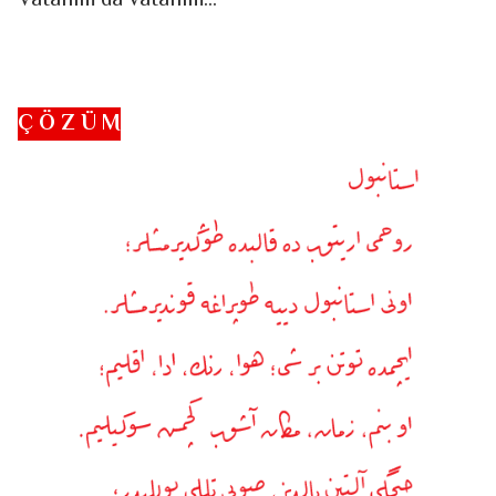
Vatanım da vatanım...
Ç Ö Z Ü M