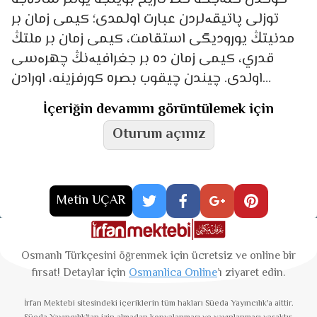
توزلی پاتيقەلردن عبارت اولمدی؛ كیمی زمان بر
مدنیتڭ یورودیگی استقامت، كیمی زمان بر ملتڭ
قدري، كیمی زمان ده بر جغرافیەنڭ چهرەسی
اولدی. چیندن چیقوب بصره كورفزينه، اورادن
آناطولی
İçeriğin devamını görüntülemek için
Oturum açınız
Metin UÇAR
Osmanlı Türkçesini öğrenmek için ücretsiz ve online bir
fırsat! Detaylar için
Osmanlica Online
’ı ziyaret edin.
İrfan Mektebi
sitesindeki içeriklerin tüm hakları Süeda Yayıncılık'a aittir.