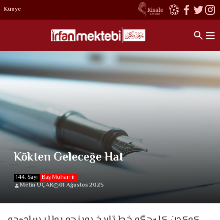
Künye
Kökten Geleceğe Hat
144. Sayi
Baş Muharrir
Metin UÇAR
01 Ağustos 2025
كوكدن كلەجگه خط تاریخ بوینجه یوللر سادەجه