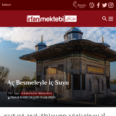
Künye
Aç Besmeleyle İç Suyu
137. Sayi
Kitabelerin Hikâyeleri
Murat DARICIK
01 Ocak 2025
آچ بسمله يله ايچ صوييسلطان احمد، قدر كيجه