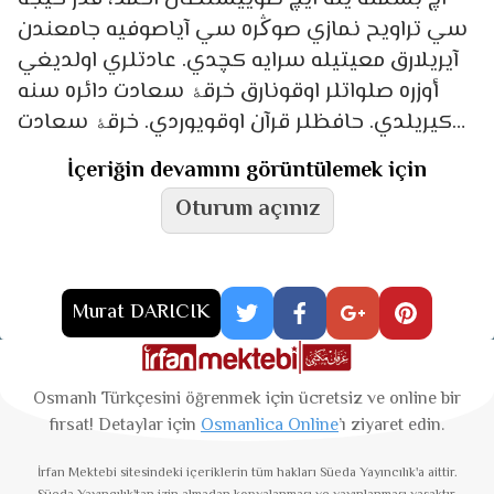
سي تراويح نمازي صوڭره سي آياصوفيه جامعندن
آيريلارق معيتيله سرايه كچدي. عادتلري اولديغي
أوزره صلواتلر اوقونارق خرقۀ سعادت دائره سنه
كيريلدي. حافظلر قرآن اوقويوردي. خرقۀ سعادت
دائره
İçeriğin devamını görüntülemek için
Oturum açınız
Murat DARICIK
Osmanlı Türkçesini öğrenmek için ücretsiz ve online bir
fırsat! Detaylar için
Osmanlica Online
’ı ziyaret edin.
İrfan Mektebi
sitesindeki içeriklerin tüm hakları Süeda Yayıncılık'a aittir.