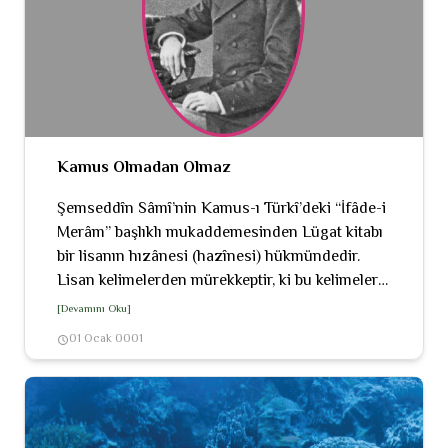
Kamus Olmadan Olmaz
Şemseddîn Sâmî’nin Kamus-ı Türkî’deki “İfâde-i
Merâm” başlıklı mukaddemesinden Lügat kitabı
bir lisanın hızânesi (hazînesi) hükmündedir.
Lisan kelimelerden mürekkeptir, ki bu kelimeler
dahi, her lisanın kendine mahsus birtakım
[Devamını Oku]
kavaide tevfikan, tasrif ve terkib edilerek,
01 Ocak 0001
insanın ifâde-i