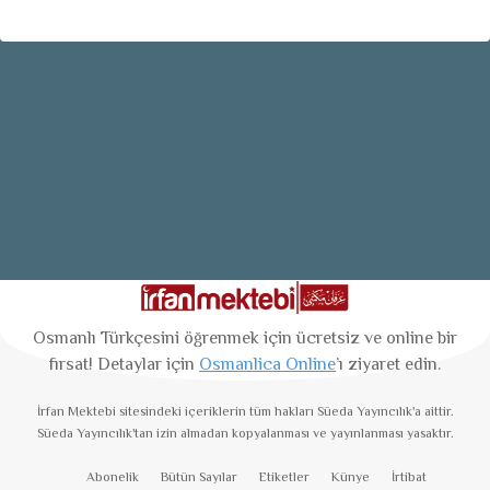
Osmanlı Türkçesini öğrenmek için ücretsiz ve online bir
fırsat! Detaylar için
Osmanlica Online
’ı ziyaret edin.
İrfan Mektebi
sitesindeki içeriklerin tüm hakları Süeda Yayıncılık'a aittir.
Süeda Yayıncılık'tan izin almadan kopyalanması ve yayınlanması yasaktır.
Abonelik
Bütün Sayılar
Etiketler
Künye
İrtibat