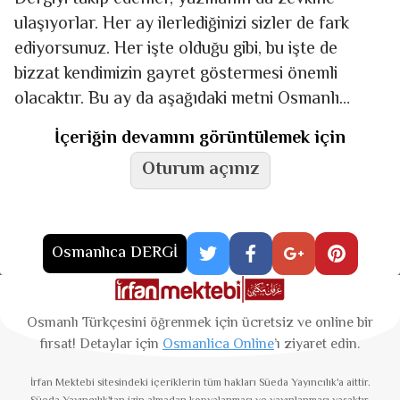
ulaşıyorlar. Her ay ilerlediğinizi sizler de fark
ediyorsunuz. Her işte olduğu gibi, bu işte de
bizzat kendimizin gayret göstermesi önemli
olacaktır. Bu ay da aşağıdaki metni Osmanlı
Türkçesi/Kur’an harfleri
İçeriğin devamını görüntülemek için
Oturum açınız
Osmanlıca DERGİ
Osmanlı Türkçesini öğrenmek için ücretsiz ve online bir
fırsat! Detaylar için
Osmanlica Online
’ı ziyaret edin.
İrfan Mektebi
sitesindeki içeriklerin tüm hakları Süeda Yayıncılık'a aittir.