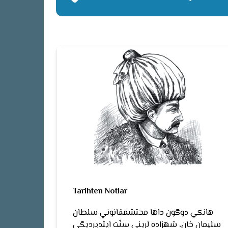
Tarihten Notlar
هانكي دوگون داها محتشمقانوني سلطان
سليمان خان، شهزاده لريني سنّت ايتديرديگي