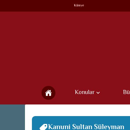
Künye
Konular
Bü
Kanuni Sultan Süleyman