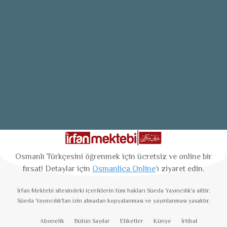
Osmanlı Türkçesini öğrenmek için ücretsiz ve online bir
fırsat! Detaylar için
Osmanlica Online
’ı ziyaret edin.
İrfan Mektebi
sitesindeki içeriklerin tüm hakları Süeda Yayıncılık'a aittir.
Süeda Yayıncılık'tan izin almadan kopyalanması ve yayınlanması yasaktır.
Abonelik
Bütün Sayılar
Etiketler
Künye
İrtibat