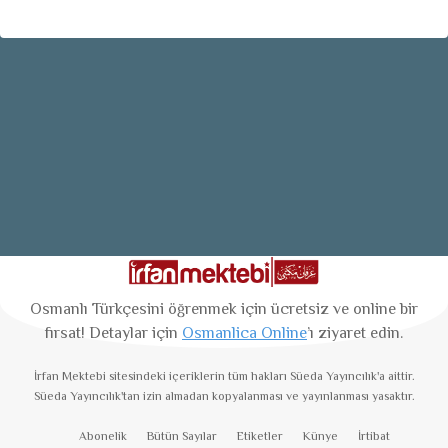
Osmanlı Türkçesini öğrenmek için ücretsiz ve online bir
fırsat! Detaylar için
Osmanlica Online
’ı ziyaret edin.
İrfan Mektebi
sitesindeki içeriklerin tüm hakları Süeda Yayıncılık'a aittir.
Süeda Yayıncılık'tan izin almadan kopyalanması ve yayınlanması yasaktır.
Abonelik
Bütün Sayılar
Etiketler
Künye
İrtibat