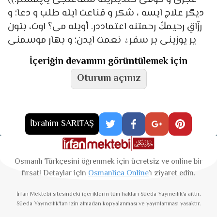
دیگر علاج ایسه ، شكر و قناعت ایله طلب و دعا؛ و
رزّاقِ رحیمڭ رحمتنه اعتماددر. أویله می؟ اوت، بتون
یر یوزینی بر سفرۀ نعمت ایدن؛ و بهار موسمنی
İçeriğin devamını görüntülemek için
Oturum açınız
İbrahim SARITAŞ
Osmanlı Türkçesini öğrenmek için ücretsiz ve online bir
fırsat! Detaylar için
Osmanlica Online
’ı ziyaret edin.
İrfan Mektebi
sitesindeki içeriklerin tüm hakları Süeda Yayıncılık'a aittir.
Süeda Yayıncılık'tan izin almadan kopyalanması ve yayınlanması yasaktır.