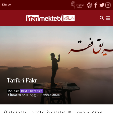
Künye
Tarîk-i Fakr
154. Sayi
Beyt-i Berceste
İbrahim SARITAŞ
01 Haziran 2026
(عجزی و خوفی كندیلرینه شفاعتجی یاپمشلر.)