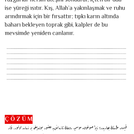
rüzgârlar nefsin ateşini söndürür, içten bir dua
ise yüreği ısıtır. Kış, Allah’a yakınlaşmak ve ruhu
arındırmak için bir fırsattır; tıpkı karın altında
baharı bekleyen toprak gibi, kalpler de bu
mevsimde yeniden canlanır.
Ç Ö Z Ü M