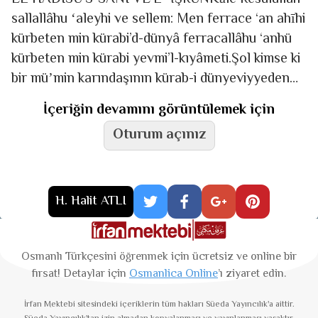
sallallâhu ʻaleyhi ve sellem: Men ferrace ‘an ahīhi
kürbeten min kürabi’d-dünyâ ferracallâhu ‘anhü
kürbeten min kürabi yevmi’l-kıyâmeti.Şol kimse ki
bir müʼmin karındaşının kürab-i dünyeviyyeden
bir şiddetin defʻ eylese Hakk Teʻâlâ ana yevm-i
İçeriğin devamını görüntülemek için
Oturum açınız
H. Halit ATLI
Osmanlı Türkçesini öğrenmek için ücretsiz ve online bir
fırsat! Detaylar için
Osmanlica Online
’ı ziyaret edin.
İrfan Mektebi
sitesindeki içeriklerin tüm hakları Süeda Yayıncılık'a aittir.