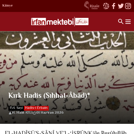
Künye
Kırk Hadis (Sıhhat-Âbâd)*
154. Sayi
Hadis-i Erbain
H. Halit ATLI
01 Haziran 2026
EL-HADÎSÜ’S-SÂNÎ VE’L-ʻİŞRÛNKāle Resûlullâh