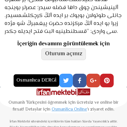
آلینیشیندن چوق داها فضله سیدر؛ عصرلر بوینجه
جانلی طوتولان بویوك بر ایده آلڭ كرچكلشمسیدر.
زیرا بو ایده آلڭ مركزنده حضرت پیغمبرڭ شو مژده
سی واردی: ”قسطنطینیه البت فتح ایدیله جكدر.
İçeriğin devamını görüntülemek için
Oturum açınız
Osmanlıca DERGİ
Osmanlı Türkçesini öğrenmek için ücretsiz ve online bir
fırsat! Detaylar için
Osmanlica Online
’ı ziyaret edin.
İrfan Mektebi
sitesindeki içeriklerin tüm hakları Süeda Yayıncılık'a aittir.