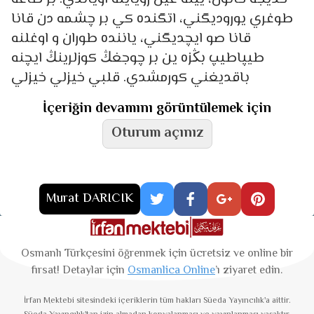
طوغري يوروديگني، اتگنده كي بر چشمه دن قانا
قانا صو ايچديگني، ياننده طوران و اوغلنه
طيپاطيپ بڭزه ين بر چوجغڭ كوزلرينڭ ايچنه
باقديغني كورمشدي. قلبي خيزلي خيزلي
İçeriğin devamını görüntülemek için
Oturum açınız
Murat DARICIK
Osmanlı Türkçesini öğrenmek için ücretsiz ve online bir
fırsat! Detaylar için
Osmanlica Online
’ı ziyaret edin.
İrfan Mektebi
sitesindeki içeriklerin tüm hakları Süeda Yayıncılık'a aittir.