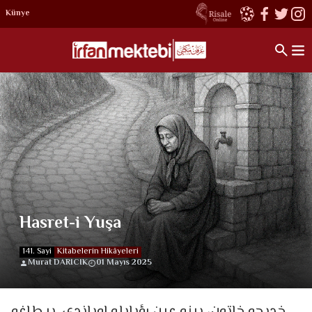
Künye
Hasret-i Yuşa
141. Sayi
Kitabelerin Hikâyeleri
Murat DARICIK
01 Mayıs 2025
خديجه خاتون، يينه عين رؤيايله اوياندي. بر طاغه