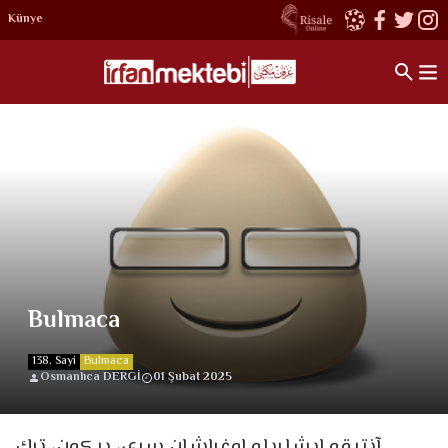
Künye
Bulmaca
138. Sayi
Bulmaca
Osmanlıca DERGİ
01 Şubat 2025
آنتيقه ايشلريله اوغراشان سري، بر كون، ترك