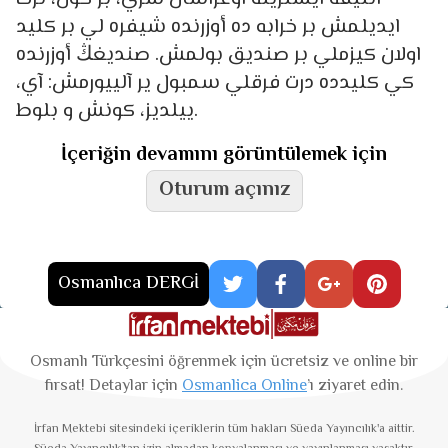
ايديلمش بر خرابه ده أوزرنده شيفره لي بر كليد
اولان كيزملي بر صنديق بولمش. صنديغڭ أوزرنده
كي كليدده درت فرقلي سمبول ير آلييورمش: آي،
ييلديز، كونش و بلوط.
İçeriğin devamını görüntülemek için
Oturum açınız
Osmanlıca DERGİ
Osmanlı Türkçesini öğrenmek için ücretsiz ve online bir
fırsat! Detaylar için
Osmanlica Online
’ı ziyaret edin.
İrfan Mektebi
sitesindeki içeriklerin tüm hakları Süeda Yayıncılık'a aittir.